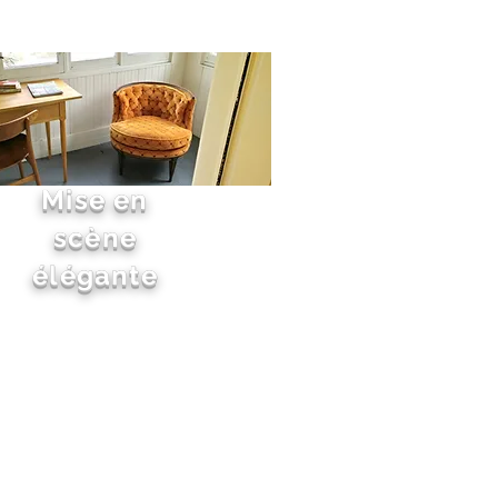
Mise en
scène
élégante